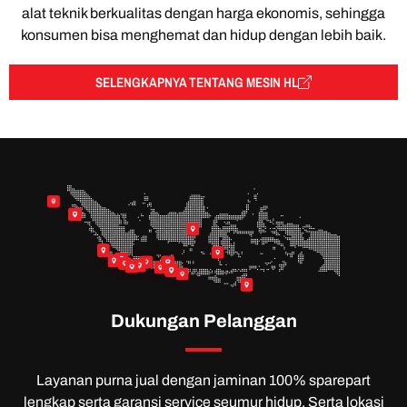
alat teknik berkualitas dengan harga ekonomis, sehingga
konsumen bisa menghemat dan hidup dengan lebih baik.
SELENGKAPNYA TENTANG MESIN HL
nbaru
Samarinda
Lampung
Makassar
Jakarta
Tangerang
Semarang
Surabaya
Bekasi
Bandung
Cikampek
Tulungagung
Kediri
Denpasar Bali
Kupang
Dukungan Pelanggan
Layanan purna jual dengan jaminan 100% sparepart
lengkap serta garansi service seumur hidup. Serta lokasi