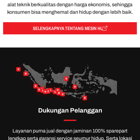
alat teknik berkualitas dengan harga ekonomis, sehingga
konsumen bisa menghemat dan hidup dengan lebih baik.
SELENGKAPNYA TENTANG MESIN HL
nbaru
Samarinda
Lampung
Makassar
Jakarta
Tangerang
Semarang
Surabaya
Bekasi
Bandung
Cikampek
Tulungagung
Kediri
Denpasar Bali
Kupang
Dukungan Pelanggan
Layanan purna jual dengan jaminan 100% sparepart
lengkap serta garansi service seumur hidup. Serta lokasi